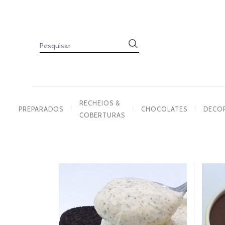
PREPARADOS
RECHEIOS
&
COBERTURAS
CHOCOLATES
DECORAÇÕES
RECHEIOS &
PREPARADOS
CHOCOLATES
DECO
COBERTURAS
PASTA
DE
AÇÚCAR
CORANTES
PRODUTOS
COMPLEMENTARES
VELAS