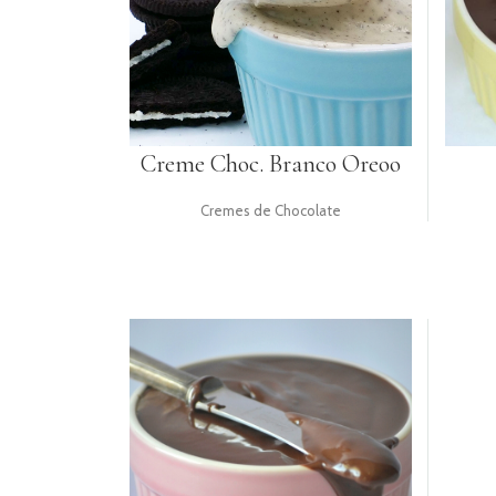
UTENSÍLIOS
PACKAGING
TOPPERS
Creme Choc. Branco Oreoo
GIFTS
RECEITAS
Cremes de Chocolate
LOGIN