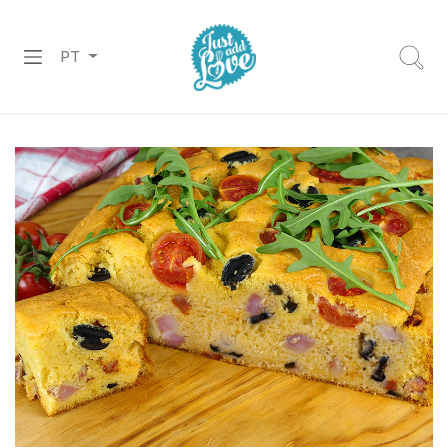
PT
PREPARADOS
RECHEIOS
&
COBERTURAS
CHOCOLATES
DECORAÇÕES
PASTA
DE
AÇÚCAR
CORANTES