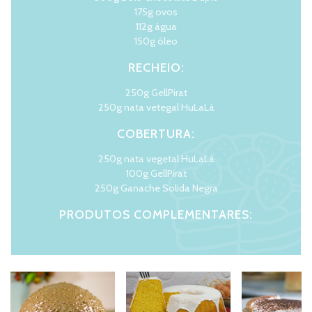
175g ovos
112g água
150g óleo
RECHEIO:
250g GellPirat
250g nata vetegal HuLaLá
COBERTURA:
250g nata vegetal HuLaLá
100g GellPirat
250g Ganache Solida Negra
PRODUTOS COMPLEMENTARES:
Desmoldante
LER MAIS