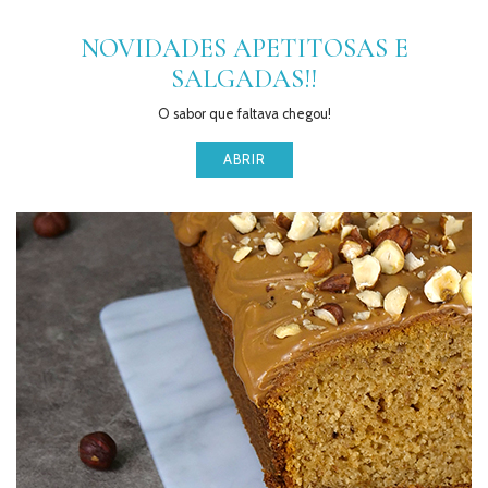
PRODUTOS
NOVIDADES APETITOSAS E
COMPLEMENTARES
SALGADAS!!
VELAS
O sabor que faltava chegou!
UTENSÍLIOS
ABRIR
PACKAGING
TOPPERS
GIFTS
RECEITAS