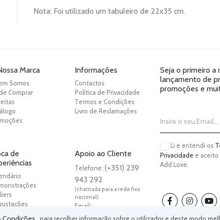
Nota: Foi utilizado um tabuleiro de 22x35 cm.
Nossa Marca
Informações
Seja o primeiro a
lançamento de pro
em Somos
Contactos
promoções e muit
de Comprar
Política de Privacidade
eitas
Termos e Condições
álogo
Livro de Reclamações
omoções
Li e entendi os
T
oca de
Apoio ao Cliente
Privacidade
e aceito
periências
Add Love.
(+351) 239
Telefone:
endário
943 292
monstrações
(chamada para a rede fixa
liers
nacional)
gustações
Email:
geral@justaddloveee.com
& Condições
, para recolher informação sobre o utilizador e deste modo me