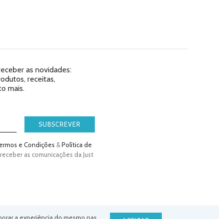
 receber as novidades:
dutos, receitas,
o mais.
SUBSCREVER
ermos e Condições
&
Política de
 receber as comunicações da Just
lhorar a experiência do mesmo nas