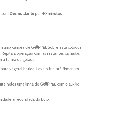
do com
Desmoldante
por 40 minutos.
com uma camara de
GellPirat.
Sobre esta coloque
 Repita a operação com as restantes camadas
om a forma de gelado.
ta vegetal batida. Leve o frio até firmar um
site neles uma linha de
GellPirat
, com o auxilio
midade arredondada do bolo.