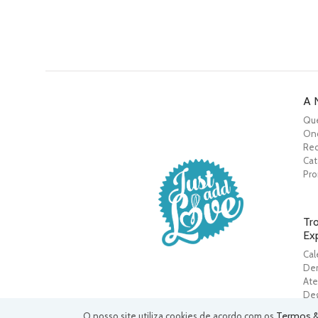
A 
Qu
On
Rec
Cat
Pr
Tr
Ex
Cal
De
Ate
De
Termos 
O nosso site utiliza cookies de acordo com os