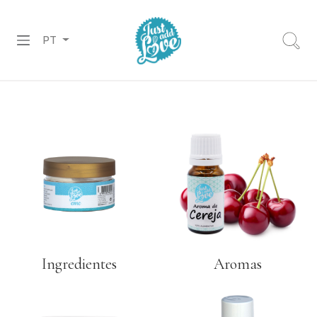
PT
PREPARADOS
RECHEIOS
&
COBERTURAS
CHOCOLATES
DECORAÇÕES
PASTA
Ingredientes
Aromas
DE
AÇÚCAR
CORANTES