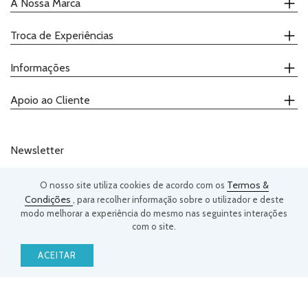
A Nossa Marca
Quem Somos
Troca de Experiências
Onde Comprar
Receitas
Calendário
Informações
Catálogo
Demonstrações
Promoções
Ateliers
Contactos
Apoio ao Cliente
Degustações
Política de Privacidade
Termos e Condições
(+351) 239 943 292
Telefone:
Livro de Reclamações
(chamada para a rede fixa nacional)
Newsletter
geral@justaddloveee.com
Email:
Termos &
O nosso site utiliza cookies de acordo com os
Condições
, para recolher informação sobre o utilizador e deste
modo melhorar a experiência do mesmo nas seguintes interações
SUBSCREVER
com o site.
Li e entendi os
Termos e Condições
&
Política de Privacidade
e
ACEITAR
LOGIN
aceito receber as comunicações da Just Add Love.