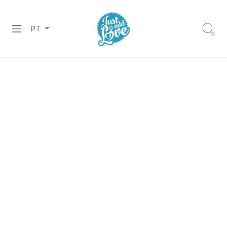
PT
PREPARADOS
RECHEIOS
&
COBERTURAS
CHOCOLATES
DECORAÇÕES
PASTA
DE
AÇÚCAR
CORANTES