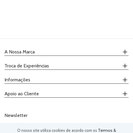
PRODUTOS
COMPLEMENTARES
VELAS
UTENSÍLIOS
A Nossa Marca
PACKAGING
Quem Somos
Troca de Experiências
TOPPERS
Onde Comprar
Receitas
Calendário
GIFTS
Informações
Catálogo
Demonstrações
Promoções
Ateliers
RECEITAS
Contactos
Apoio ao Cliente
Degustações
Política de Privacidade
Termos e Condições
(+351) 239 943 292
Telefone:
Livro de Reclamações
(chamada para a rede fixa nacional)
Newsletter
geral@justaddloveee.com
Email:
Termos &
O nosso site utiliza cookies de acordo com os