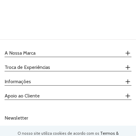
PRODUTOS
COMPLEMENTARES
VELAS
UTENSÍLIOS
A Nossa Marca
PACKAGING
Quem Somos
Troca de Experiências
TOPPERS
Onde Comprar
Receitas
Calendário
HALLOWEEN
Informações
Catálogo
Demonstrações
Promoções
Ateliers
GIFTS
Contactos
Apoio ao Cliente
Degustações
Política de Privacidade
RECEITAS
Termos e Condições
(+351) 239 943 292
Telefone:
Livro de Reclamações
(chamada para a rede fixa nacional)
Newsletter
geral@justaddloveee.com
Email:
Termos &
O nosso site utiliza cookies de acordo com os