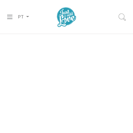
PT
PREPARADOS
RECHEIOS
&
COBERTURAS
CHOCOLATES
DECORAÇÕES
PASTA
DE
AÇÚCAR
CORANTES