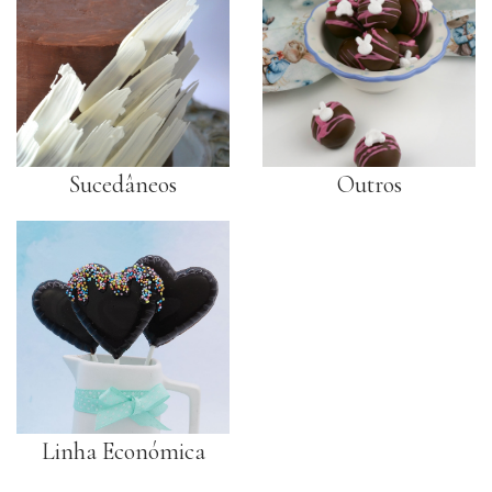
PRODUTOS
COMPLEMENTARES
VELAS
UTENSÍLIOS
Sucedâneos
Outros
PACKAGING
TOPPERS
GIFTS
RECEITAS
Linha Económica