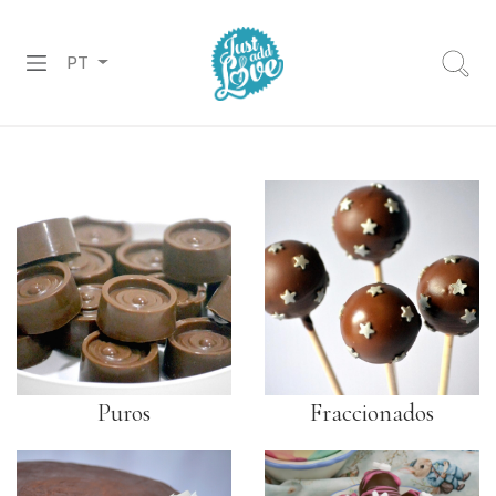
PT
PREPARADOS
RECHEIOS
&
COBERTURAS
CHOCOLATES
DECORAÇÕES
PASTA
Puros
Fraccionados
DE
AÇÚCAR
CORANTES