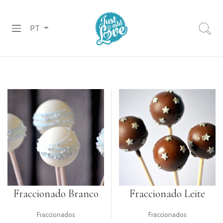
PT
PREPARADOS
RECHEIOS
&
COBERTURAS
CHOCOLATES
DECORAÇÕES
PASTA
DE
Fraccionado Branco
Fraccionado Leite
AÇÚCAR
Fraccionados
Fraccionados
CORANTES