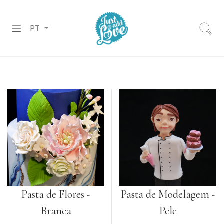
PT
PREPARADOS
RECHEIOS
&
COBERTURAS
CHOCOLATES
DECORAÇÕES
PASTA
DE
Pasta de Flores -
Pasta de Modelagem -
AÇÚCAR
Branca
Pele
CORANTES