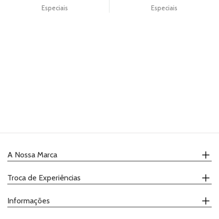
Especiais
Especiais
PRODUTOS
COMPLEMENTARES
VELAS
UTENSÍLIOS
PACKAGING
TOPPERS
HALLOWEEN
GIFTS
A Nossa Marca
RECEITAS
Quem Somos
Troca de Experiências
Onde Comprar
Receitas
Calendário
Informações
Catálogo
Demonstrações
Promoções
Ateliers