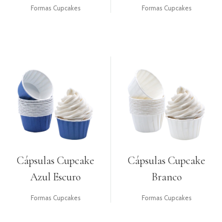
Formas Cupcakes
Formas Cupcakes
PRODUTOS
COMPLEMENTARES
VELAS
UTENSÍLIOS
PACKAGING
TOPPERS
GIFTS
RECEITAS
Cápsulas Cupcake
Cápsulas Cupcake
Azul Escuro
Branco
Formas Cupcakes
Formas Cupcakes