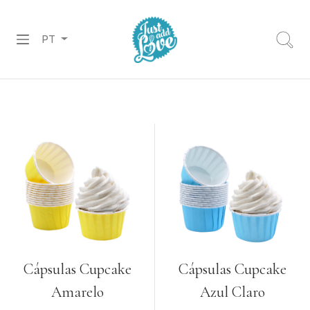
PT
PREPARADOS
RECHEIOS
&
COBERTURAS
CHOCOLATES
DECORAÇÕES
PASTA
DE
Cápsulas Cupcake
Cápsulas Cupcake
AÇÚCAR
Amarelo
Azul Claro
CORANTES