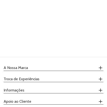
PRODUTOS
COMPLEMENTARES
VELAS
UTENSÍLIOS
PACKAGING
TOPPERS
GIFTS
A Nossa Marca
RECEITAS
Quem Somos
Troca de Experiências
Onde Comprar
Receitas
Calendário
Informações
Catálogo
Demonstrações
Promoções
Ateliers
Contactos
Apoio ao Cliente
Degustações
Política de Privacidade