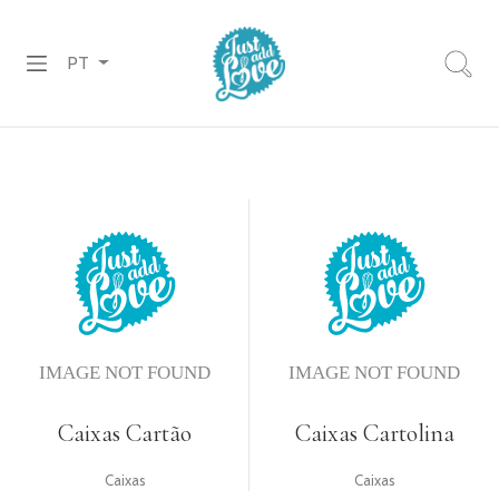
PT
PREPARADOS
RECHEIOS
&
COBERTURAS
CHOCOLATES
DECORAÇÕES
PASTA
DE
Caixas Cartão
Caixas Cartolina
AÇÚCAR
Caixas
Caixas
CORANTES