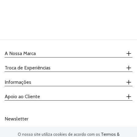
PRODUTOS
COMPLEMENTARES
VELAS
UTENSÍLIOS
A Nossa Marca
PACKAGING
Quem Somos
Troca de Experiências
TOPPERS
Onde Comprar
Receitas
Calendário
HALLOWEEN
Informações
Catálogo
Demonstrações
Promoções
Ateliers
NATAL
Contactos
Apoio ao Cliente
Degustações
Política de Privacidade
E
Termos e Condições
ANO
(+351) 239 943 292
Telefone:
Livro de Reclamações
NOVO
(chamada para a rede fixa nacional)
Newsletter
geral@justaddloveee.com
Email:
RECEITAS
Termos &
O nosso site utiliza cookies de acordo com os