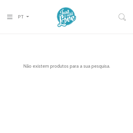
PT
PREPARADOS
RECHEIOS
&
Não existem produtos para a sua pesquisa.
COBERTURAS
CHOCOLATES
DECORAÇÕES
PASTA
DE
AÇÚCAR
CORANTES