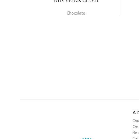
Mix Gotas de Sol
Chocolate
A 
Qu
On
Rec
Cat