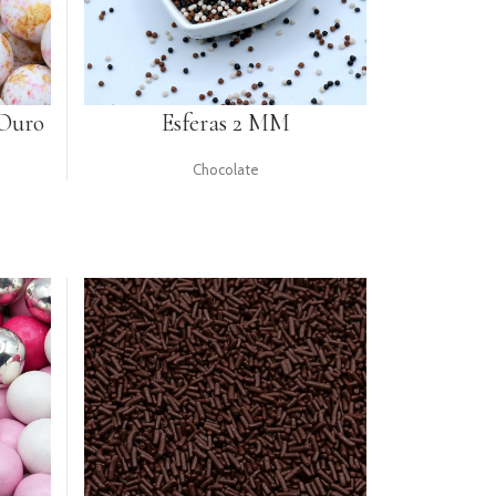
 Ouro
Esferas 2 MM
Chocolate