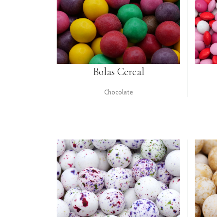
UTENSÍLIOS
PACKAGING
TOPPERS
Bolas Cereal
HALLOWEEN
NATAL
Chocolate
E
ANO
NOVO
RECEITAS
LOGIN