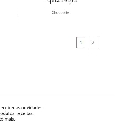
Pepita Negra
Chocolate
1
2
 receber as novidades:
dutos, receitas,
o mais.