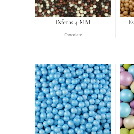
Esferas 4 MM
E
Chocolate