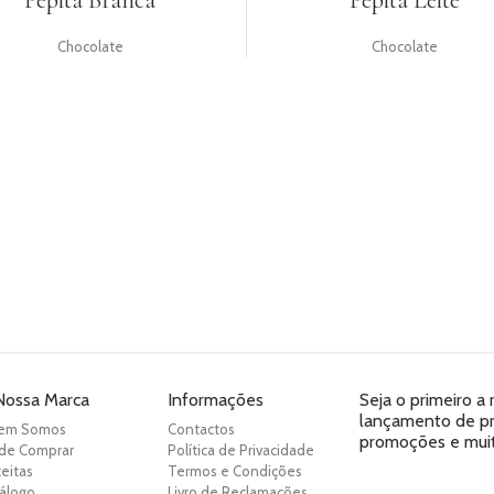
Pepita Branca
Pepita Leite
Chocolate
Chocolate
Nossa Marca
Informações
Seja o primeiro a
lançamento de pro
em Somos
Contactos
promoções e muit
de Comprar
Política de Privacidade
eitas
Termos e Condições
álogo
Livro de Reclamações