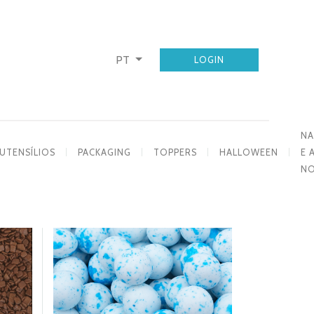
PT
LOGIN
NA
UTENSÍLIOS
PACKAGING
TOPPERS
HALLOWEEN
E 
N