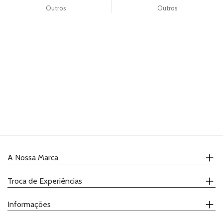
Outros
Outros
PRODUTOS
COMPLEMENTARES
VELAS
UTENSÍLIOS
PACKAGING
TOPPERS
GIFTS
RECEITAS
A Nossa Marca
Quem Somos
Troca de Experiências
Onde Comprar
Receitas
Calendário
Informações
Catálogo
Demonstrações
Promoções
Ateliers