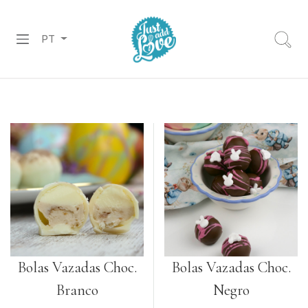
PT
PREPARADOS
RECHEIOS
&
COBERTURAS
CHOCOLATES
DECORAÇÕES
PASTA
DE
Bolas Vazadas Choc.
Bolas Vazadas Choc.
AÇÚCAR
Branco
Negro
CORANTES