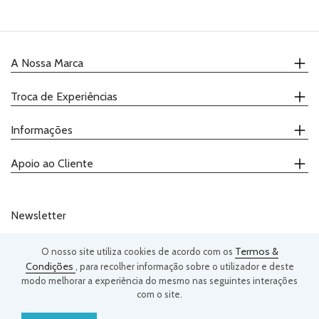
A Nossa Marca
Quem Somos
Troca de Experiências
Onde Comprar
Receitas
Calendário
Informações
Catálogo
Demonstrações
Promoções
Ateliers
Contactos
Apoio ao Cliente
Degustações
Política de Privacidade
Termos e Condições
(+351) 239 943 292
Telefone:
Livro de Reclamações
(chamada para a rede fixa nacional)
Newsletter
geral@justaddloveee.com
Email:
Termos &
O nosso site utiliza cookies de acordo com os
Condições
, para recolher informação sobre o utilizador e deste
modo melhorar a experiência do mesmo nas seguintes interações
SUBSCREVER
com o site.