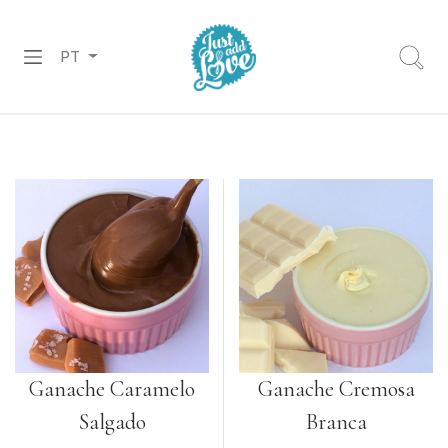
PT
PREPARADOS
RECHEIOS
&
COBERTURAS
CHOCOLATES
DECORAÇÕES
PASTA
DE
Ganache Caramelo
Ganache Cremosa
AÇÚCAR
Salgado
Branca
CORANTES