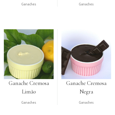
Ganaches
Ganaches
PRODUTOS
COMPLEMENTARES
VELAS
UTENSÍLIOS
PACKAGING
TOPPERS
GIFTS
RECEITAS
Ganache Cremosa
Ganache Cremosa
Limão
Negra
Ganaches
Ganaches