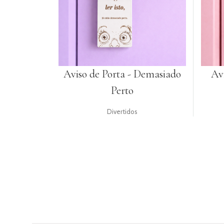
UTENSÍLIOS
PACKAGING
TOPPERS
Aviso de Porta - Demasiado
Avi
GIFTS
Perto
RECEITAS
LOGIN
Divertidos