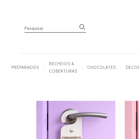
PREPARADOS
RECHEIOS
&
COBERTURAS
CHOCOLATES
DECORAÇÕES
RECHEIOS &
PREPARADOS
CHOCOLATES
DECO
COBERTURAS
PASTA
DE
AÇÚCAR
CORANTES
PRODUTOS
COMPLEMENTARES
VELAS