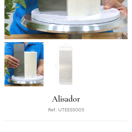
PRODUTOS
COMPLEMENTARES
VELAS
UTENSÍLIOS
PACKAGING
TOPPERS
GIFTS
RECEITAS
Alisador
Ref.:
UTEESS005