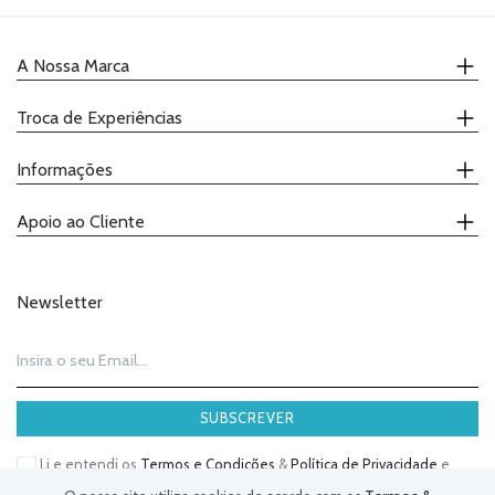
A Nossa Marca
Quem Somos
Troca de Experiências
Onde Comprar
Receitas
Calendário
Informações
Catálogo
Demonstrações
Promoções
Ateliers
Contactos
Apoio ao Cliente
Degustações
Política de Privacidade
Termos e Condições
(+351) 239 943 292
Telefone:
Livro de Reclamações
(chamada para a rede fixa nacional)
Newsletter
geral@justaddloveee.com
Email:
SUBSCREVER
Li e entendi os
Termos e Condições
&
Política de Privacidade
e
aceito receber as comunicações da Just Add Love.