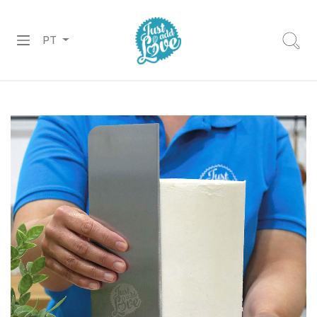
PT
PREPARADOS
RECHEIOS
&
COBERTURAS
CHOCOLATES
DECORAÇÕES
PASTA
DE
AÇÚCAR
CORANTES