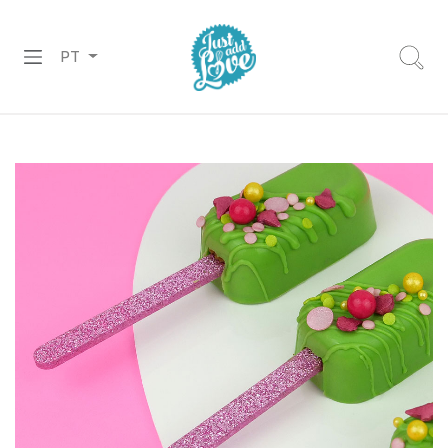
PT
PREPARADOS
RECHEIOS
&
COBERTURAS
CHOCOLATES
DECORAÇÕES
PASTA
DE
AÇÚCAR
CORANTES