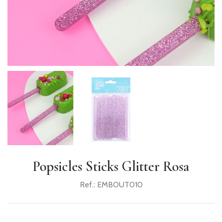
PRODUTOS
COMPLEMENTARES
VELAS
UTENSÍLIOS
PACKAGING
TOPPERS
GIFTS
RECEITAS
Popsicles Sticks Glitter Rosa
Ref.:
EMBOUT010