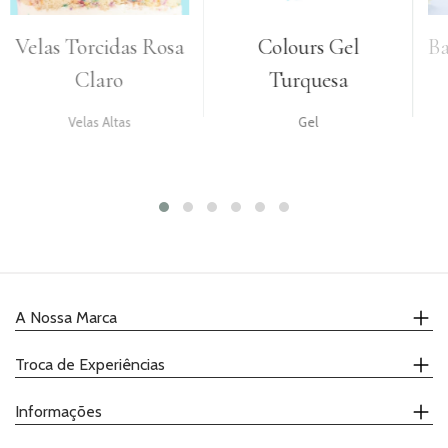
rcidas Rosa
Colours Gel
Base Branca
laro
Turquesa
cm
s Altas
Gel
Cake Boar
A Nossa Marca
Quem Somos
Troca de Experiências
Onde Comprar
Receitas
Calendário
Informações
Catálogo
Demonstrações
Promoções
Ateliers