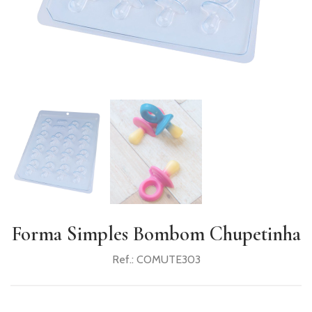
PRODUTOS
COMPLEMENTARES
VELAS
UTENSÍLIOS
PACKAGING
TOPPERS
GIFTS
RECEITAS
Forma Simples Bombom Chupetinha
Ref.:
COMUTE303