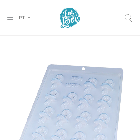
PT
PREPARADOS
RECHEIOS
&
COBERTURAS
CHOCOLATES
DECORAÇÕES
PASTA
DE
AÇÚCAR
CORANTES