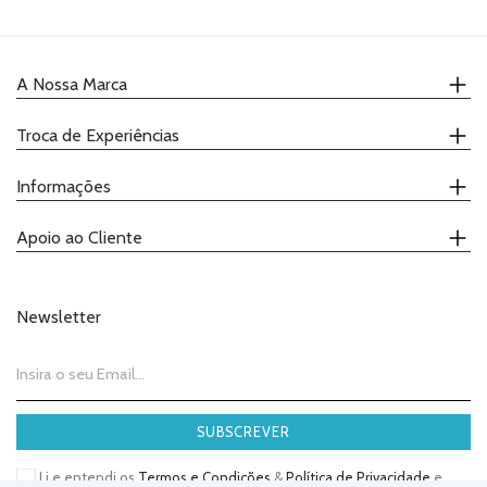
A Nossa Marca
Quem Somos
Troca de Experiências
Onde Comprar
Receitas
Calendário
Informações
Catálogo
Demonstrações
Promoções
Ateliers
Contactos
Apoio ao Cliente
Degustações
Política de Privacidade
Termos e Condições
(+351) 239 943 292
Telefone:
Livro de Reclamações
(chamada para a rede fixa nacional)
Newsletter
geral@justaddloveee.com
Email:
SUBSCREVER
Li e entendi os
Termos e Condições
&
Política de Privacidade
e