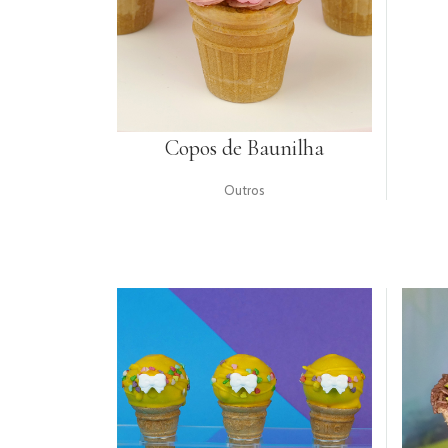
UTENSÍLIOS
PACKAGING
TOPPERS
Copos de Baunilha
HALLOWEEN
GIFTS
Outros
RECEITAS
LOGIN