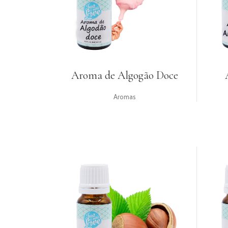
UTENSÍLIOS
PACKAGING
TOPPERS
Aroma de Algogão Doce
GIFTS
RECEITAS
Aromas
LOGIN