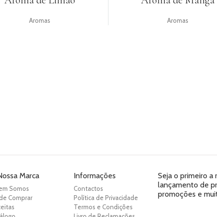
Aroma de Limão
Aroma de Manga
Aromas
Aromas
Nossa Marca
Informações
Seja o primeiro a
lançamento de pro
em Somos
Contactos
promoções e muit
de Comprar
Política de Privacidade
eitas
Termos e Condições
álogo
Livro de Reclamações