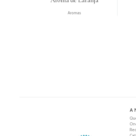
Aroma de Laranja
Aromas
A 
Qu
On
Rec
Cat