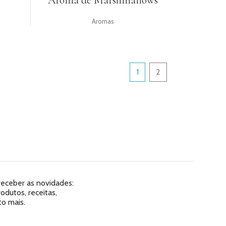
Aroma de Marshmallows
Aromas
1
2
 receber as novidades:
dutos, receitas,
o mais.