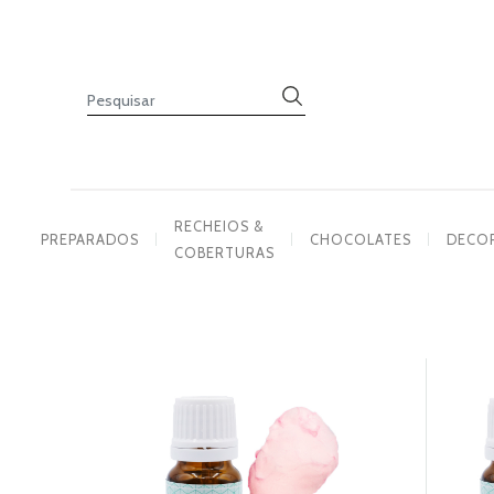
PREPARADOS
RECHEIOS
&
COBERTURAS
CHOCOLATES
DECORAÇÕES
RECHEIOS &
PREPARADOS
CHOCOLATES
DECO
COBERTURAS
PASTA
DE
AÇÚCAR
CORANTES
PRODUTOS
COMPLEMENTARES
VELAS