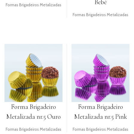
Bebé
Formas Brigadeiros Metalizadas
PRODUTOS
Formas Brigadeiros Metalizadas
COMPLEMENTARES
VELAS
UTENSÍLIOS
PACKAGING
TOPPERS
HALLOWEEN
NATAL
E
ANO
Forma Brigadeiro
Forma Brigadeiro
NOVO
Metalizada nr.5 Ouro
Metalizada nr.5 Pink
RECEITAS
Formas Brigadeiros Metalizadas
Formas Brigadeiros Metalizadas