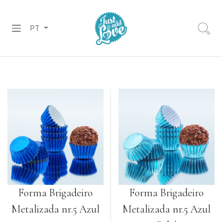
PT
PREPARADOS
RECHEIOS
&
COBERTURAS
CHOCOLATES
DECORAÇÕES
PASTA
DE
Forma Brigadeiro
Forma Brigadeiro
AÇÚCAR
Metalizada nr.5 Azul
Metalizada nr.5 Azul
CORANTES