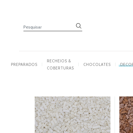
PREPARADOS
RECHEIOS
&
COBERTURAS
CHOCOLATES
DECORAÇÕES
RECHEIOS &
PREPARADOS
CHOCOLATES
DECO
COBERTURAS
PASTA
DE
AÇÚCAR
CORANTES
PRODUTOS
COMPLEMENTARES
VELAS