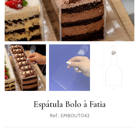
PRODUTOS
COMPLEMENTARES
VELAS
UTENSÍLIOS
PACKAGING
TOPPERS
HALLOWEEN
NATAL
E
Espátula Bolo à Fatia
ANO
Ref.:
EMBOUT042
NOVO
RECEITAS