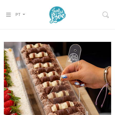
PT
PREPARADOS
RECHEIOS
&
COBERTURAS
CHOCOLATES
DECORAÇÕES
PASTA
DE
AÇÚCAR
CORANTES